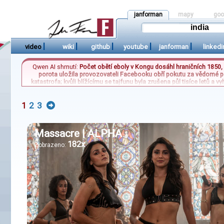
janforman
mapy
goo
|
|
|
|
|
video
wiki
github
youtube
janforman
linkedi
Qwen AI shrnutí:
Počet obětí eboly v Kongu dosáhl hraničních 1850,
porota uložila provozovateli Facebooku obří pokutu za vědomé po
katastrofa; kvůli blížícímu se tajfunu byla zrušena půl tisíce letů
Varšavou, když Poláci srovnali se zemí památník Rudé armády. Ru
prohlubuje s
2
3
1
Massacre | ALPHA
182x
Zobrazeno: