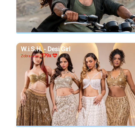
W.i.S.H. - Desi Girl
779x
Zobrazeno: