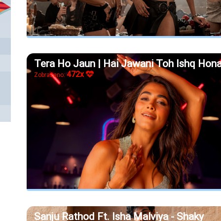
Tera Ho Jaun | Hai Jawani Toh Ishq Hona
472x
Zobrazeno:
Sanju Rathod Ft. Isha Malviya - Shaky