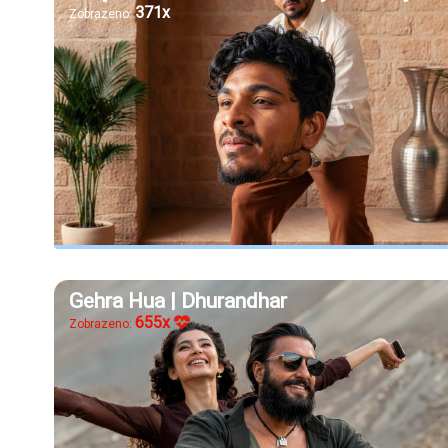
371x
Zobrazeno:
Gehra Hua | Dhurandhar
655x
Zobrazeno: