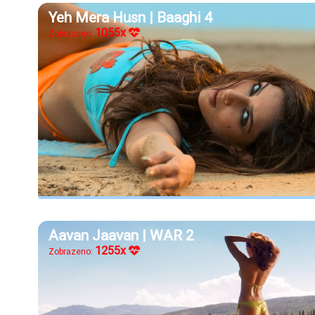
Yeh Mera Husn | Baaghi 4
1055x
Zobrazeno:
Aavan Jaavan | WAR 2
1255x
Zobrazeno: