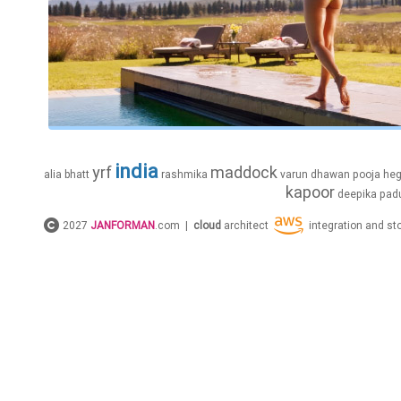
india
yrf
maddock
alia
bhatt
rashmika
varun
dhawan
pooja
he
kapoor
deepika
pad
2027
JANFORMAN
.com |
cloud
architect
integration and s