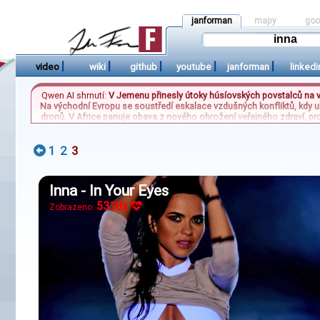
janforman
mapy
goo
|
|
|
|
|
video
wiki
github
youtube
janforman
linkedi
Qwen AI shrnutí:
V Jemenu přinesly útoky húsíovských povstalců na vl
Na východní Evropu se soustředí eskalace vzdušných konfliktů, kdy uk
dronů. V Africe panuje obava z nového ohrožení veřejného zdraví, prot
sportovní scéně pak přinesl zápas s Besiktasím pro hradec Králové
1
2
3
Inna - In Your Eyes
5318x
Zobrazeno: