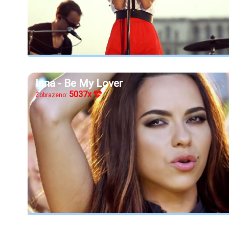
Inna - Be My Lover
5037x
Zobrazeno: