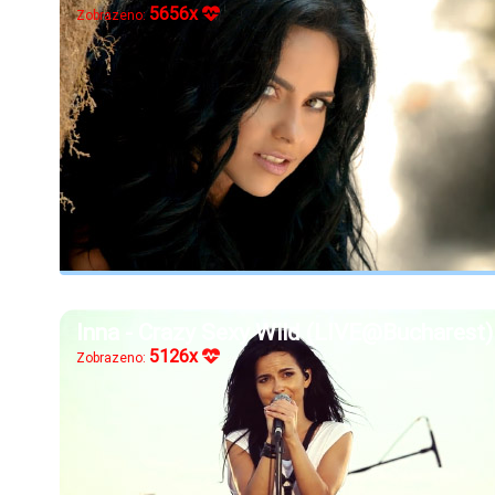
5656x
Zobrazeno:
Inna - Crazy Sexy Wild (LIVE@Bucharest)
5126x
Zobrazeno: