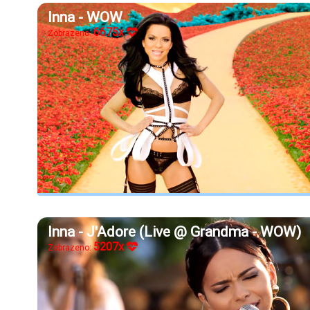
Inna - WOW
6675x
Zobrazeno:
Inna - J'Adore (Live @ Grandma - WOW)
5207x
Zobrazeno: