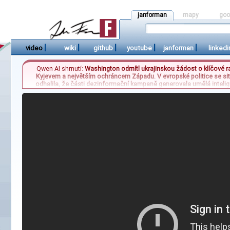
janforman
mapy
goo
|
|
|
|
|
video
wiki
github
youtube
janforman
linkedi
Qwen AI shrnutí:
Washington odmítl ukrajinskou žádost o klíčové ra
Kyjevem a největším ochráncem Západu. V evropské politice se situa
odhalila, že části dezinformační kampaně generovala umělá intelige
před sedmdesáti sedmi lety ukazují zcela jinou realitu než současn
která si na Slovensku získala obrovskou popularitu