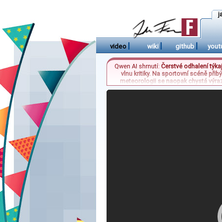
j
|
|
|
video
wiki
github
yout
Qwen AI shrnutí:
Čerstvé odhalení týka
vlnu kritiky. Na sportovní scéně př
meteorologii se naopak chystá výrazné
nebude mít celostátní charakter a bu
nebeské úkazy v jediné noci. Neb
sportovních přest