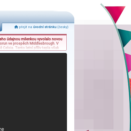
přejít na
úvodní stránku
(česky)
 jeho údajnou milenkou vyvolalo novou
 korun ve prospěch Middlesbrough. V
Celsia. Tento letní příliv tepla však
ckou událost, která spojí dva vzácné
ozorovat pouze jednou. Kombinace
vodajskou agendu.