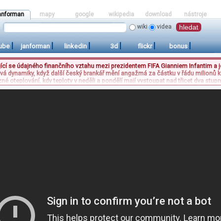
anforman
mapy
google
wikipedia
download
nástroje
wiki
videa
|
|
|
|
|
|
ube
janforman
linkedin
3d
flickr
bonus
jící se údajného finančního vztahu mezi prezidentem FIFA Gianniem Infantim a
ibývá dynamiky, když další český brankář mění angažmá za částku v řádu milionů
 oteplování, kdy teploty v neděli a pondělí mají vystoupat nad třicet dva stupně 
de se týkat pouze vybraných oblastí. Odborníci zároveň upozorňují na astronomi
e tak návštěvníkům nabídne výhled mimořádného rozsahu, který bude možné p
upů, politických skandálů a meteorologických extrémů tvoří dnešní hlavní zpra