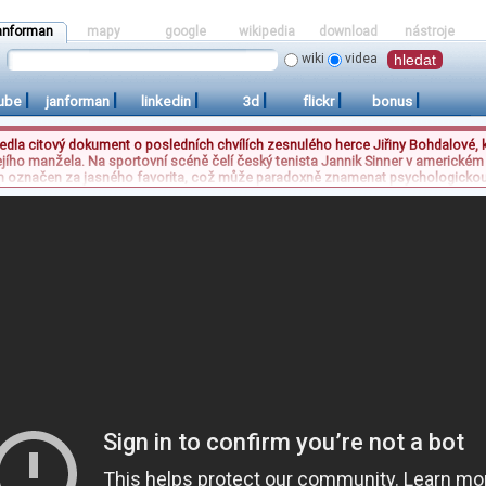
anforman
mapy
google
wikipedia
download
nástroje
wiki
videa
|
|
|
|
|
|
ube
janforman
linkedin
3d
flickr
bonus
edla citový dokument o posledních chvílích zesnulého herce Jiřiny Bohdalové, 
ho manžela. Na sportovní scéně čelí český tenista Jannik Sinner v americkém tu
označen za jasného favorita, což může paradoxně znamenat psychologickou zát
Čechách, jehož nový vlastník odmítá osobní obohacení a všechny výnosy reinves
vou značkou na dálnici, která matná i zkušené řidiče, avšak její správné použív
kolonách.