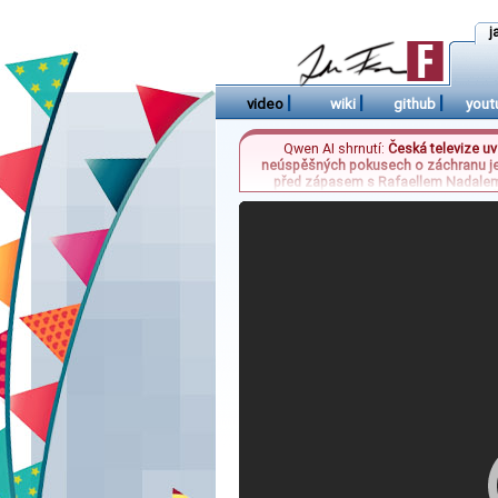
j
|
|
|
video
wiki
github
yout
Qwen AI shrnutí:
Česká televize uv
neúspěšných pokusech o záchranu její
před zápasem s Rafaellem Nadalem 
kontroverze okolo zámku v jižních 
Dopravní policie zároveň varuje před no