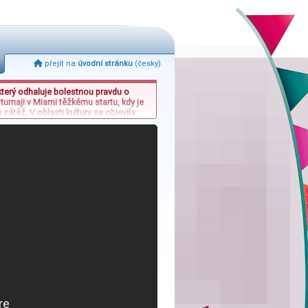
přejít na
úvodní stránku
(česky)
který odhaluje bolestnou pravdu o
rnaji v Miami těžkému startu, kdy je
ěž. V oblasti kultury se objevila
tuje do historických oprav budovy.
ání může ušetřit desítky minut čekání v