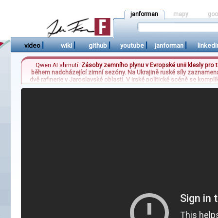
janforman
mapy
goo
|
|
|
|
|
video
wiki
github
youtube
janforman
linkedi
Qwen AI shrnutí:
Zásoby zemního plynu v Evropské unii klesly pro 
během nadcházející zimní sezóny. Na Ukrajině ruské síly zaznamena
dvě rafinerie v Jaroslavské oblasti. V irské politické scéně se kompl
Izraele a jeho absence hrozí vyvolat další nestabilitu. Mezi domác
dostupnost piv