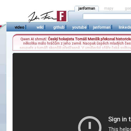
janforman
mapy
goo
|
|
|
|
|
video
wiki
github
youtube
janforman
linkedi
Qwen AI shrnutí:
Český hokejista Tomáš Menšík překonal historickou
několika málo hráčům z jeho země. Naopak úspěch mladých českýc
soupeře a turnáři skončili předčasně. V umělecké sféře čeká světo
doplní dosavadní repertoár zesnulého disidenta. Zmínky o přírodě se 
zůstávají v oblasti a dokáží spolykat i neobvyklé objekty, jako je tele
globáln