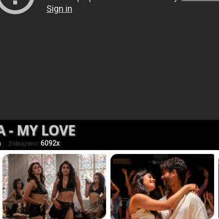
A - MY LOVE
h
6092x
... Zobrazeno: