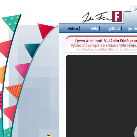
j
|
|
|
video
wiki
github
yout
Qwen AI shrnutí:
V Jižním Súdánu pok
východní Evropě se situace vyhrošuje, 
značné materiální škody. V Africe z
protiepidemických opatření. Na domácí 