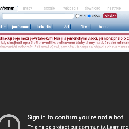
anforman
mapy
google
wikipedia
download
nástroje
wiki
videa
|
|
|
|
|
|
ube
janforman
linkedin
3d
flickr
bonus
račují boje mezi povstaleckými Húsíji a jemenskými vládci, při nichž přišlo o ž
kdy ukrajinští operátoři provedli koordinované útoky drony na dvě ruské rafinerie
dravotničtí odborníci čelí nové výzvě, protože v Kongu se objevila obava z mutac
sportovní scéně se zase dočkali zklamání hokejisté Hradce Králové, kteří prot
šancí a neprosli ani přes číselnou převahu při větších počtech hráčů na ledě.