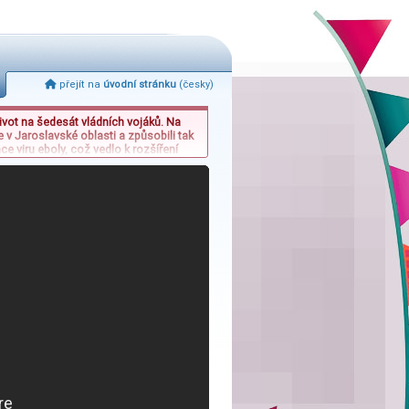
přejít na
úvodní stránku
(česky)
ivot na šedesát vládních vojáků. Na
 v Jaroslavské oblasti a způsobili tak
e viru eboly, což vedlo k rozšíření
i Besiktasu promrhali několik gólových