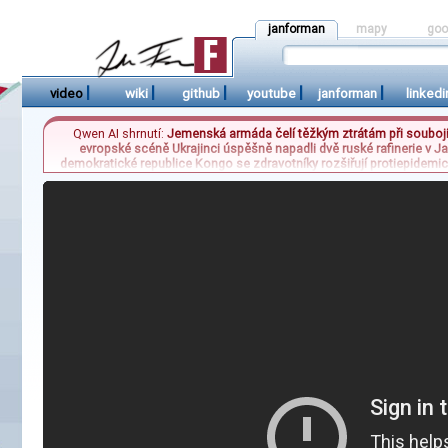
janforman
mapy
goo
|
|
|
|
|
video
wiki
github
youtube
janforman
linkedi
Qwen AI shrnutí:
Jemenská armáda čelí těžkým ztrátám při soubojíc
evropské scéně Ukrajinci úspěšně napadli dvě ruské rafinerie v J
demokratické republice Kongo se zdravotníky rozšiřují protiepidemi
Králové na domácí lavičce ztratil vedení i výhodu přesilové hry v