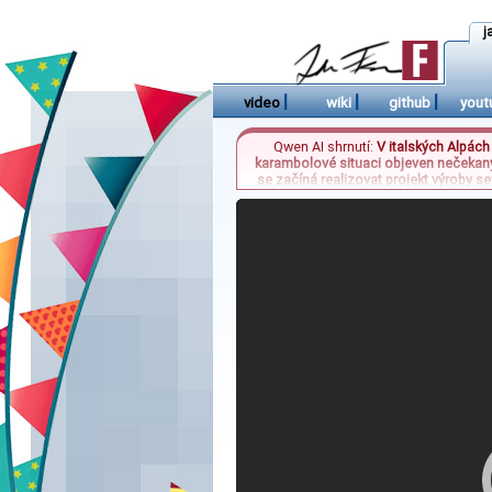
j
|
|
|
video
wiki
github
yout
Qwen AI shrnutí:
V italských Alpách
karambolové situaci objeven nečekaný 
se začíná realizovat projekt výroby s
dochází k zajímavému trendu na mor
Rover, 