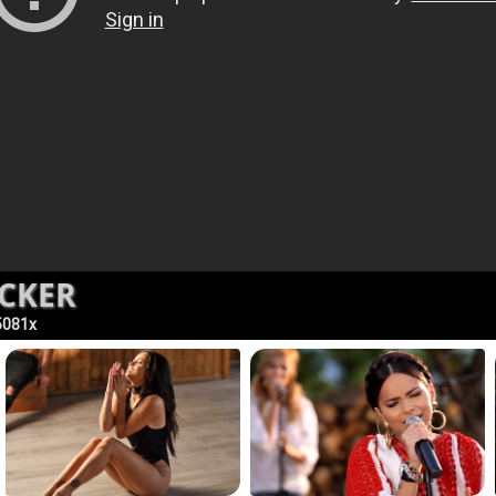
OCKER
5081x