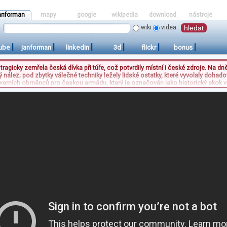
anforman
mapy
google
wikipedia
download
nástroje
wiki
videa
|
|
|
|
|
|
ube
janforman
linkedin
3d
flickr
bonus
 tragicky zemřela česká dívka při túře, což potvrdily místní i české zdroje. Na d
nález; pod zbytky válečné techniky ležely lidské ostatky, které vyvolaly doha
everních obrněnců pro českou armádu, který je označován jako historický skok v
avských hradech, kde jsou vystaveny vojenské techniky včetně stíhačky MiG-21
přičemž některé objekty se stávají turistickými atrakcemi dostupnými i lodní do