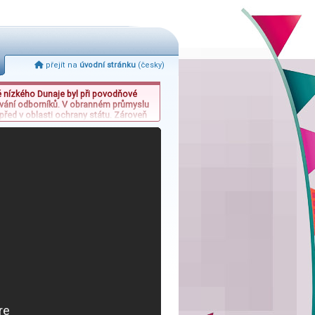
přejít na
úvodní stránku
(česky)
ně nízkého Dunaje byl při povodňové
dování odborníků. V obranném průmyslu
před v oblasti ochrany státu. Zároveň
 či vozidel Harley-Davidson a Land
pravou.