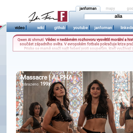
janforman
mapy
goo
|
|
|
|
|
video
wiki
github
youtube
janforman
linkedi
Qwen AI shrnutí:
Vědec v nedávném rozhovoru vysvětlil morální a histo
součást západního světa. V evropském fotbale pokračuje krize praž
Priske se marně snaží najít řešení proti soupeřům, kteří využívají 
mistrovství světa vyhrála zlatou medaili a stala se důstojnou nástu
ale i v přístupu k reprezentaci, kd
Massacre | ALPHA
199x
Zobrazeno: