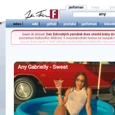
janforman
mapy
goo
|
|
|
|
|
video
wiki
github
youtube
janforman
linkedi
Qwen AI shrnutí:
Den židovských památek dnes otevírá brány dos
prezentaci kulturního dědictví. V mezinárodním tenise se naopak 
pouze šest gamů a čelil vážným technickým problémům. Na evrops
českým vinařům komplikuje odbytovou situaci. Současně se v Rusku esk
městě Ilskij na jihu země. Tyto události společně vykreslují ko
Any Gabrielly - Sweat
1103x
Zobrazeno: