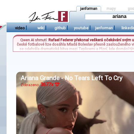
janforman
mapy
goo
|
|
|
|
|
video
wiki
github
youtube
janforman
linkedi
Qwen AI shrnutí:
Rafael Federer překonal veškerá očekávání svým uni
české fotbalové lize dosáhla Mladá Boleslav přesně zaslouženého vítě
se odehrála dramatická bitva mezi Teplicemi a Plzní, kde domácí tý
zazněly nové obvinění vůči Ukrajině, která je údajně „potopena“ jed
reflektují aktuální napětí jak
Ariana Grande - No Tears Left To Cry
3677x
Zobrazeno: