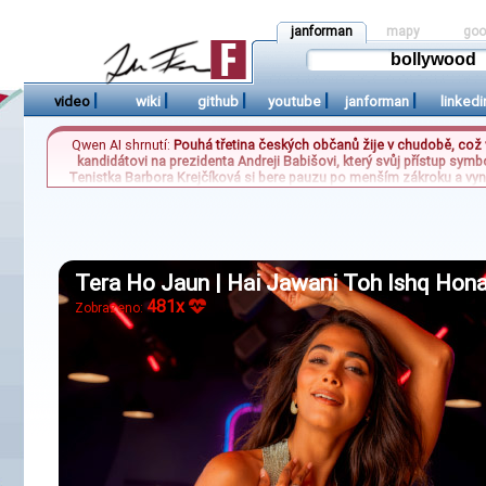
janforman
mapy
goo
|
|
|
|
|
video
wiki
github
youtube
janforman
linkedi
Qwen AI shrnutí:
Pouhá třetina českých občanů žije v chudobě, což v
kandidátovi na prezidenta Andreji Babišovi, který svůj přístup sym
Tenistka Barbora Krejčíková si bere pauzu po menším zákroku a vyne
pokračuje ve své cestě, zatímco Karolína Muchová čeká na další výv
podlehla Aryně Sabalenkové po sérii vlastních chyb. Býv
Tera Ho Jaun | Hai Jawani Toh Ishq Hona
481x
Zobrazeno: