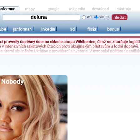
anforman
mapy
google
wikipedia
download
nástroje
wiki
videa
|
|
|
|
|
|
ube
janforman
linkedin
3d
flickr
bonus
noci provedly úspěšný úder na sklad e-shopu Wildberries, čímž se zhoršuje logis
 v intenzivních raketových útocích proti ukrajinským přístavům a lodní dopravě.
je Kreml obviněním Ukrajiny z provokací a hysterie. V evropské politice Španěls
oucí migrační tlak. Zároveň Rwanda zahajuje jednat s evropskými státy o možném
to události současně ilustrují rostoucí nerovnováhu mezi vojenskými konflikty
Africe.
- Nobody