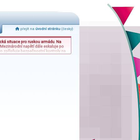
přejít na
úvodní stránku
(česky)
tická situace pro ruskou armádu. Na
 Mezinárodní napětí dále eskaluje po
ko zpřísňuje bezpečnostní kontroly na
 přijímání část migrantů, což by mohlo
 a diplomatickými výzvami v Evropě i