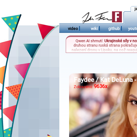
j
|
|
|
video
wiki
github
yout
Qwen AI shrnutí:
Ukrajinské síly v 
druhou stranu ruská strana pokračuje
nalezení dronu v Lipsku, na což reagu
hranicích s Itálií jako reakci na rost
změnit dynamiku evropské migrace. Ty
Faydee / Kat DeLuna 
9636x
Zobrazeno: