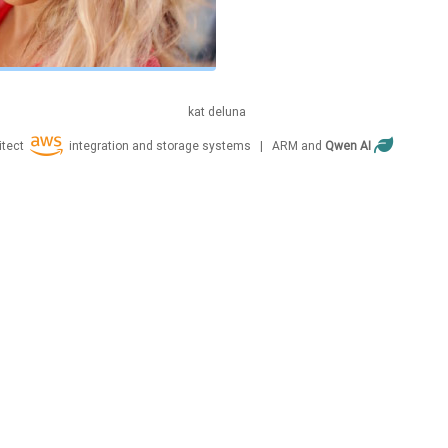
kat
deluna
itect
integration and storage systems | ARM and
Qwen AI