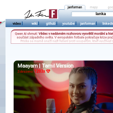
janforman
mapy
goo
|
|
|
|
|
video
wiki
github
youtube
janforman
linkedi
Qwen AI shrnutí:
Vědec v nedávném rozhovoru vysvětlil morální a histo
součást západního světa. V evropském fotbale pokračuje krize praž
Priske se marně snaží najít řešení proti soupeřům, kteří využívají 
mistrovství světa vyhrála zlatou medaili a stala se důstojnou nástu
ale i v přístupu k reprezentaci, kd
Maayam | Tamil Version
1283x
Zobrazeno: