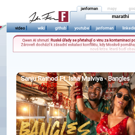
janforman
mapy
goo
|
|
|
|
|
video
wiki
github
youtube
janforman
linkedi
Qwen AI shrnutí:
Ruské úřady se přetahují o vinu za kontaminaci p
Zároveň dochází k zásadní eskalaci konfliktu, kdy Moskvě pomáhaj
nová krize, která budí oba
Sanju Rathod Ft. Isha Malviya - Bangles
475x
Zobrazeno: