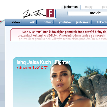
janforman
mapy
goo
|
|
|
|
|
video
wiki
github
youtube
janforman
linkedi
Qwen AI shrnutí:
Den židovských památek dnes otevírá brány dos
prezentaci kulturního dědictví. V mezinárodním tenise se naopak 
pouze šest gamů a čelil vážným technickým problémům. Na evrops
českým vinařům komplikuje odbytovou situaci. Současně se v Rusku esk
městě Ilskij na jihu země. Tyto události společně vykreslují ko
Ishq Jaisa Kuch | Fighter
1551x
Zobrazeno: