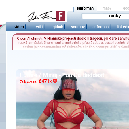
janforman
mapy
goo
|
|
|
|
|
video
wiki
github
youtube
janforman
linkedi
Qwen AI shrnutí:
V Hranické propasti došlo k tragédii, při které zahy
ruská armáda během noci zneškodnila přes šest set bezpilotních le
scéna je poznamenána očekáváním silného postupu ANO v Senátu
zhoršuje ekonomická situace bojeschopných Ukrajinců žijících
Future / Minaj - You Da Baddest
6471x
Zobrazeno: