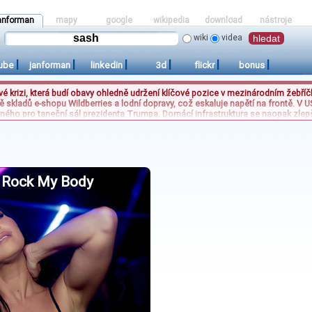
anforman
mapy
google
wikipedia
download
nástroje
wiki
videa
|
|
|
|
|
|
ube
janforman
linkedin
3d
flickr
bonus
vé krizi, která budí obavy ohledně udržení klíčové pozice v mezinárodním žebříč
tně skladů e-shopu Wildberries a lodní dopravy, což eskaluje napětí na frontě. V
ného pro taneční sál prezidenta Trumpa. Domácí infrastruktura se naopak zlep
ět let provozu. Tyto události ilustrují střet sportovních ambicí, geopolitické ne
inská armáda reflektuje ruské útoky, domácí média se soustředí na dopady pro č
 Rock My Body