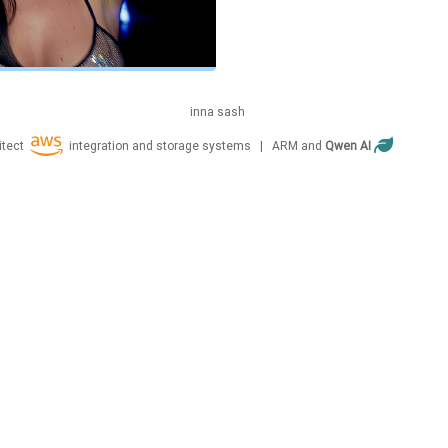
inna
sash
itect
integration and storage systems | ARM and
Qwen AI