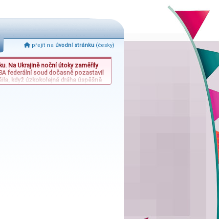
přejít na
úvodní stránku
(česky)
ku. Na Ukrajině noční útoky zaměřily
 USA federální soud dočasně pozastavil
šila, když úzkokolejná dráha úspěšně
stability a právních sporů v globálním
eský sportovní sektor.