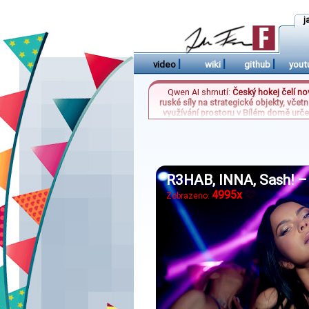
j
|
|
|
video
wiki
github
yout
Qwen AI shrnutí:
Český hokej čelí no
ruské síly na strategické objekty, vče
využívání prostoru v Bílém domě urče
získala osvědčení platné pro dalších p
měřítku. Zatímco ukraj
R3HAB, INNA, Sash! –
4995x
Zobrazeno: