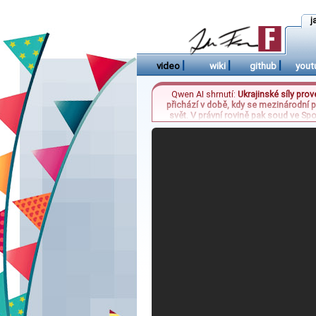
j
|
|
|
video
wiki
github
yout
Qwen AI shrnutí:
Ukrajinské síly pro
přichází v době, kdy se mezinárodní p
svět. V právní rovině pak soud ve Sp
oddanost a způsobil dvě lidské oběti.
výběrů, přičemž kom