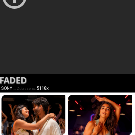
 FADED
/ SONY
5118x
... Zobrazeno: