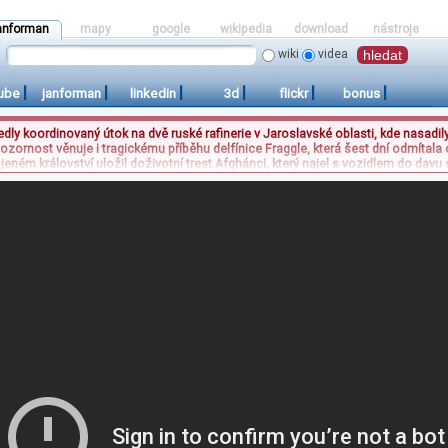
anforman
mapy
google
wikipedia
download
nástroje
wiki
videa
|
|
|
|
|
|
ube
janforman
linkedin
3d
flickr
bonus
vedly koordinovaný útok na dvě ruské rafinerie v Jaroslavské oblasti, kde nasadil
ozornost věnuje i tragickému příběhu delfínice Fraggle, která šest dní odmítala 
ojeném království uložil doživotní trest Afghánci, který najel s vozidlem do da
 Zatímco tyto události formují aktuální zpravodajství, v sociálních kruzích přetr
entáře často kritizují nesoulad mezi dostupnou nabídkou a očekáváním „těch s