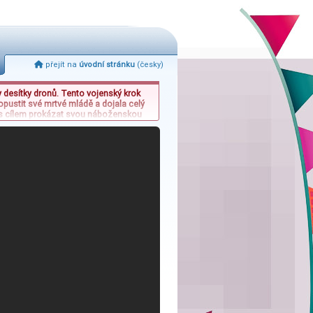
přejít na
úvodní stránku
(česky)
y desítky dronů. Tento vojenský krok
opustit své mrtvé mládě a dojala celý
vu s cílem prokázat svou náboženskou
vávají diskuse o kvalitě partnerských
právných“ partnerů.