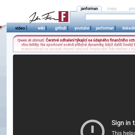
janforman
mapy
goo
|
|
|
|
|
video
wiki
github
youtube
janforman
linkedi
Qwen AI shrnutí:
Čerstvé odhalení týkající se údajného finančního v
vlnu kritiky. Na sportovní scéně přibývá dynamiky, když další čes
meteorologii se naopak chystá výrazné oteplování, kdy teploty v nedě
nebude mít celostátní charakter a bude se týkat pouze vybraných ob
nebeské úkazy v jediné noci. Nebe tak návštěvníkům nabídne v
sportovních přestupů, politických skandálů a me