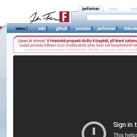
janforman
mapy
goo
|
|
|
|
|
video
wiki
github
youtube
janforman
linkedi
Qwen AI shrnutí:
V Hranické propasti došlo k tragédii, při které zahy
ruská armáda během noci zneškodnila přes šest set bezpilotních le
scéna je poznamenána očekáváním silného postupu ANO v Senátu
zhoršuje ekonomická situace bojeschopných Ukrajinců žijících