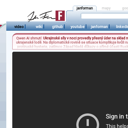
janforman
mapy
goo
|
|
|
|
|
video
wiki
github
youtube
janforman
linkedi
Qwen AI shrnutí:
Ukrajinské síly v noci provedly přesný úder na sklad
ukrajenské lodě. Na diplomatické rovině se situace komplikuje kvůli
protiruské hysterie, zatímco Západ hledá důkazy o přímé účasti Rus
cílem je zajistit společný systém přijímání uprchlíků z Afriky do Evr
na silničních spoje z Itálie, což signalizuje ros