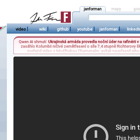
janforman
mapy
goo
|
|
|
|
|
video
wiki
github
youtube
janforman
linkedi
Qwen AI shrnutí:
Ukrajinská armáda provedla noční úder na rafinérii 
zasáhlo Kolumbii ničivé zemětřesení o síle 7,4 stupně Richterovy šk
zveřejnil video s Modžtabou Chameneím, avšak neupřesnil jeho
představitelé. Na evropské politické scéně se proti migraci výrazn
politiky. Tyto země nyní otevřeně odmítají vnucování cizích ho