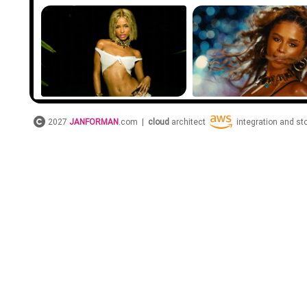
2027
JANFORMAN
.com |
cloud
architect
integration and s