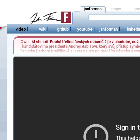
janforman
mapy
goo
|
|
|
|
|
video
wiki
github
youtube
janforman
linkedi
Qwen AI shrnutí:
Pouhá třetina českých občanů žije v chudobě, což v
kandidátovi na prezidenta Andreji Babišovi, který svůj přístup sym
Tenistka Barbora Krejčíková si bere pauzu po menším zákroku a vyne
pokračuje ve své cestě, zatímco Karolína Muchová čeká na další výv
podlehla Aryně Sabalenkové po sérii vlastních chyb. Býv