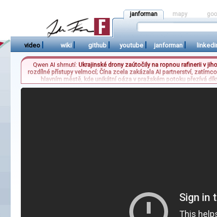
janforman
mapy
goo
|
|
|
|
|
video
wiki
github
youtube
janforman
linkedi
Qwen AI shrnutí:
Ukrajinské drony zaútočily na ropnou rafinerii v ji
rozdílné přístupy velmocí; Čína zcela zakázala AI partnerství, zatím
hlavním městě, kde unikátní oáza v pražském potoku přezívá dík
úzkokolejná dráha, která získala certifikaci na příštích pět let, což 
konflikty, technologickou regulací a sn