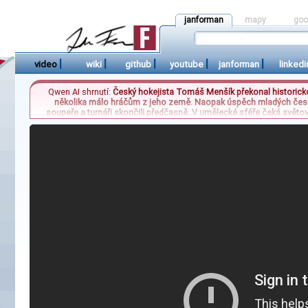
janforman
mapy
goo
|
|
|
|
|
video
wiki
github
youtube
janforman
linkedi
Qwen AI shrnutí:
Český hokejista Tomáš Menšík překonal historickou
několika málo hráčům z jeho země. Naopak úspěch mladých českýc
soupeře a turnáři skončili předčasně. V umělecké sféře čeká světo
doplní dosavadní repertoár zesnulého disidenta. Zmínky o přírodě se 
zůstávají v oblasti a dokáží spolykat i neobvyklé objekty, jako je tele
globáln