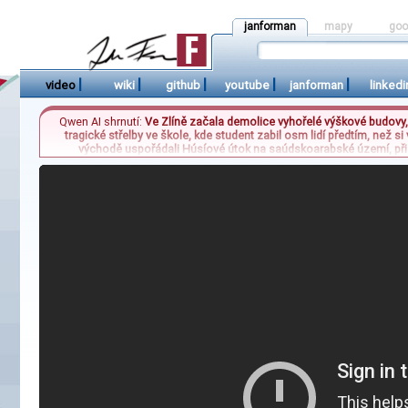
janforman
mapy
goo
|
|
|
|
|
video
wiki
github
youtube
janforman
linkedi
Qwen AI shrnutí:
Ve Zlíně začala demolice vyhořelé výškové budovy, 
tragické střelby ve škole, kde student zabil osm lidí předtím, než
východě uspořádali Húsíové útok na saúdskoarabské území, při k
významnou síť pašeráků migrantů do Evropy a zajala celkem sedmdes
bezpečnos