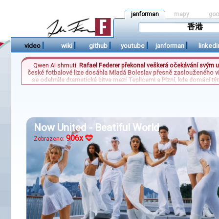
janforman
mapy
goo
|
|
|
|
|
video
wiki
github
youtube
janforman
linkedi
Qwen AI shrnutí:
Rafael Federer překonal veškerá očekávání svým uni
české fotbalové lize dosáhla Mladá Boleslav přesně zaslouženého vítě
se odehrála dramatická bitva mezi Teplicemi a Plzní, kde domácí tý
zazněly nové obvinění vůči Ukrajině, která je údajně „potopena“ jed
reflektují aktuální napětí jak
Now United - Beatiful World
906x
Zobrazeno: