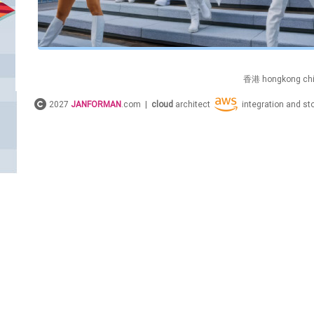
香港
hongkong
ch
2027
JANFORMAN
.com |
cloud
architect
integration and s