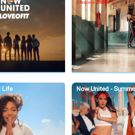
3536x
Zobrazeno:
 Life
Now United - Summer 
3733x
Zobrazeno: