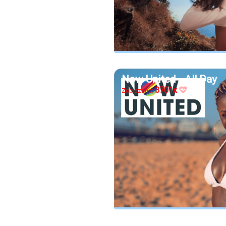
Now United - All Day
3701x
Zobrazeno: