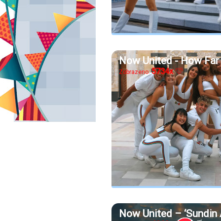
Now United - How Fa
5734x
Zobrazeno:
Now United – ‘Sundin 