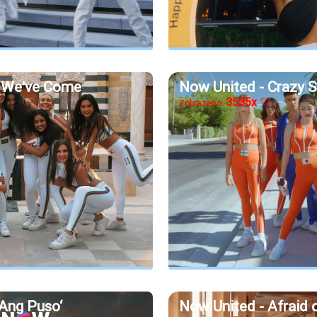
r We've Come
Now United - Crazy S
3535x
Zobrazeno:
Ang Puso‘
Now United - Afraid 