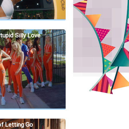
tupid Silly Love
of Letting Go