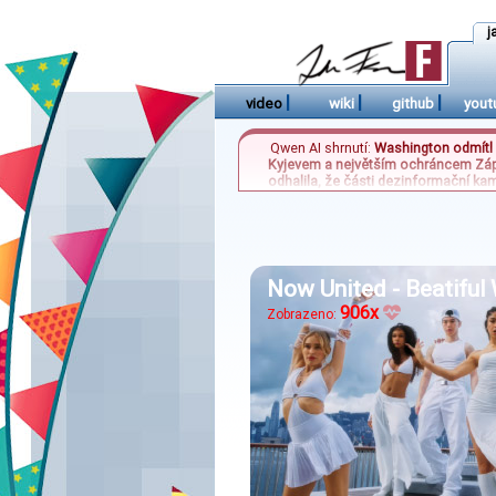
j
|
|
|
video
wiki
github
yout
Qwen AI shrnutí:
Washington odmítl u
Kyjevem a největším ochráncem Západu
odhalila, že části dezinformační kam
před sedmdesáti sedmi lety ukazují z
která si na Slovensku
Now United - Beatiful
906x
Zobrazeno: