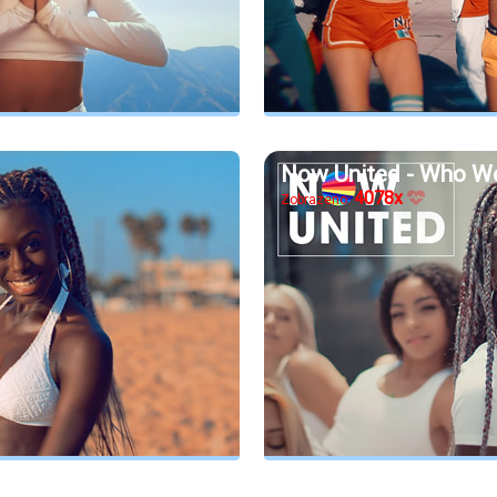
Now United - Who Wo
4078x
Zobrazeno: