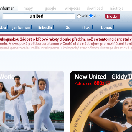
anforman
mapy
google
wikipedia
download
nástroje
wiki
videa
|
|
|
|
|
|
ube
janforman
linkedin
3d
flickr
bonus
krajinskou žádost o klíčové rakety dlouho předtím, než se tento incident stal 
. V evropské politice se situace v Ceutě stala nástrojem pro roztříštění konti
paně generovala umělá inteligence. Ekologický stav přírody ilustruje drastické
cela jinou realitu než současné fotografie. Zcela jiným, pozitivním aspektem g
 získala obrovskou popularitu díky plynulému a nečekanému rozhovoru v mateřs
 World
Now United - Giddy 
880x
Zobrazeno: