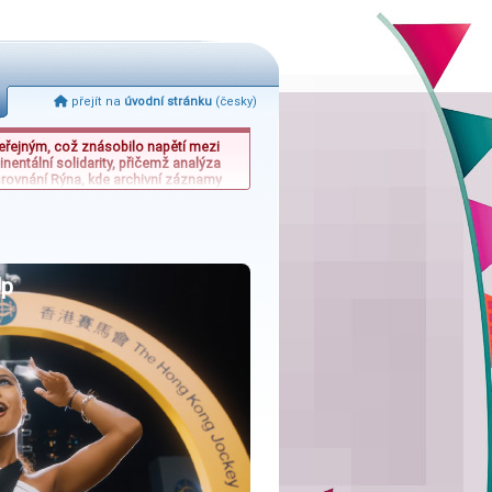
přejít na
úvodní stránku
(česky)
veřejným, což znásobilo napětí mezi
nentální solidarity, přičemž analýza
 srovnání Rýna, kde archivní záznamy
lobální scény je japonská studentka,
kém jazyce hostitelů.
Up