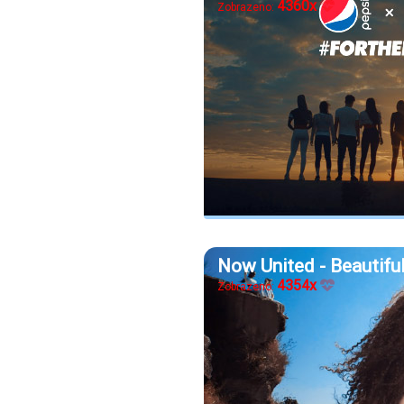
4360x
Zobrazeno:
Now United - Beautiful
4354x
Zobrazeno: