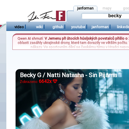
janforman
mapy
goo
|
|
|
|
|
video
wiki
github
youtube
janforman
linkedi
Qwen AI shrnutí:
V Jemenu při útocích húsíjských povstalců přišlo o
oblasti zasáhly ukrajinské drony, které tam dorazily ve větším počtu.
nákazy. Ve sportovním dění se českému týmu v Hradci nepodař
Becky G / Natti Natasha - Sin Pijama
6642x
Zobrazeno: