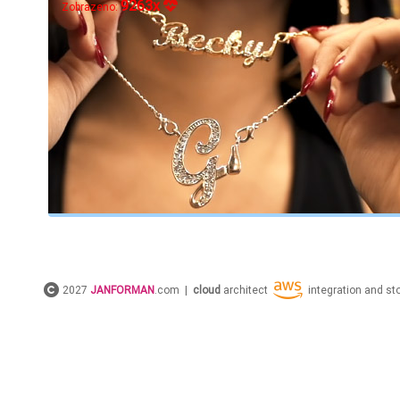
9263x
Zobrazeno:
2027
JANFORMAN
.com |
cloud
architect
integration and s