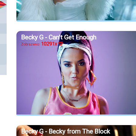
Becky G - Can't Get Enough
10291x
Zobrazeno:
Becky G - Becky from The Block