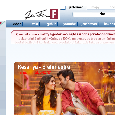
janforman
mapy
goo
|
|
|
|
|
video
wiki
github
youtube
janforman
linkedi
Qwen AI shrnutí:
Sazby hypoték se v nejbližší době pravděpodobně n
sektoru láká aktuální výstava v DOXu na světovou úroveň umění in
dostal doživotní kontrakt, což vyvolalo otázku, zda taková praxe ne
evropský žebříček v nákupu „nejužív
Kesariya - Brahmāstra
5054x
Zobrazeno: