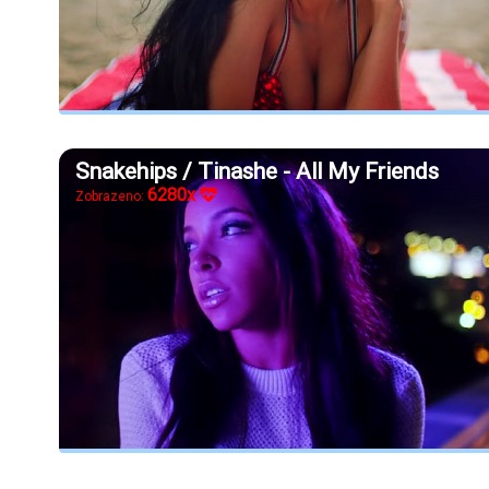
Snakehips / Tinashe - All My Friends
6280x
Zobrazeno: