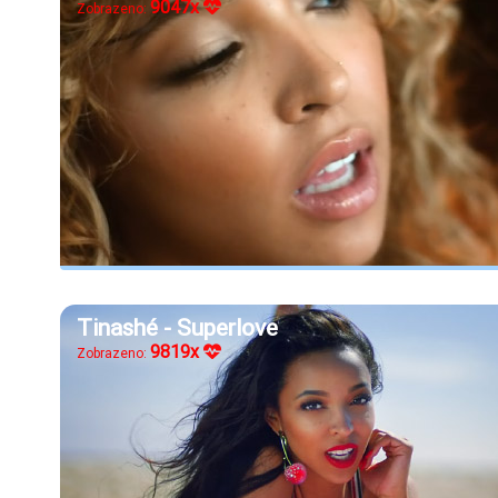
9047x
Zobrazeno:
Tinashé - Superlove
9819x
Zobrazeno: