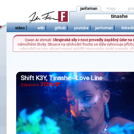
janforman
mapy
goo
|
|
|
|
|
video
wiki
github
youtube
janforman
linkedi
Qwen AI shrnutí:
Ukrajinské síly v noci provedly úspěšný úder na
námořními útoky. Situace na východní fronta se dále vyhrocuje přích
odpovědi na tuto situaci musel vyjádřit stanovisko ruský premiér, p
táboře. Zároveň se českým sportovním fanouškům zhoršuje nálada 
místo 
Shift K3Y, Tinashe - Love Line
3123x
Zobrazeno: