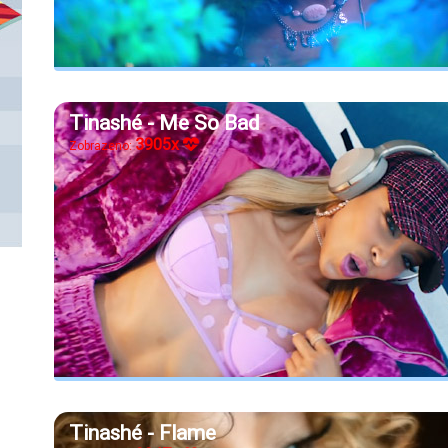
Tinashé - Me So Bad
3905x
Zobrazeno:
Tinashé - Flame