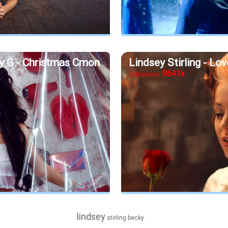
ky G - Christmas Cmon
Lindsey Stirling - Lov
9641x
Zobrazeno:
lindsey
stirling
becky