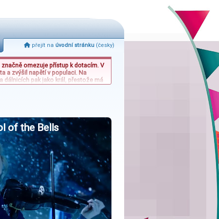
přejít na
úvodní stránku
(česky)
erá značně omezuje přístup k dotacím. V
a a zvýšil napětí v populaci. Na
 dálnicích pak jako král, přestože má
á čtenáře k uhodnutí jmen filmových
dy v českém i evropském kontextu.
ol of the Bells