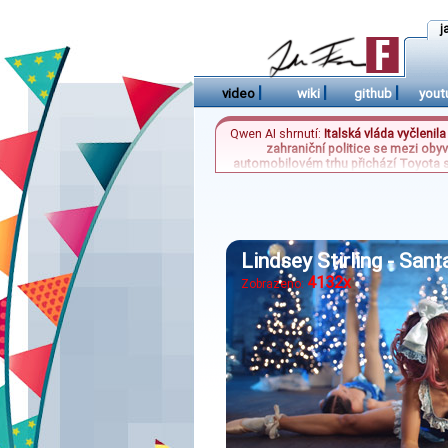
j
|
|
|
video
wiki
github
yout
Qwen AI shrnutí:
Italská vláda vyčlenil
zahraniční politice se mezi obyv
automobilovém trhu přichází Toyota s
podle recenzentů pouze jednu zásadn
postav pouze z fotografie a minim
Lindsey Stirling - San
4132x
Zobrazeno: