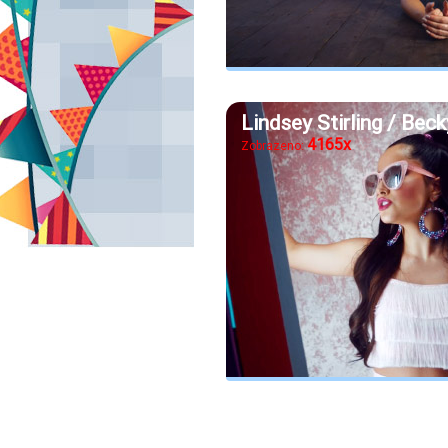
Lindsey Stirling / Bec
4165x
Zobrazeno: