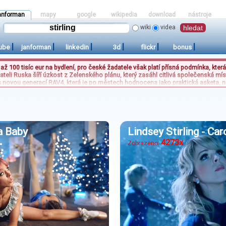
anforman
mapy
google
wikipedia
download
nástroje
wiki
videa
|
|
|
|
|
|
ube
janforman
linkedin
3d
flickr
bonus
a až 100 tisíc eur na bydlení, pro české žadatele však platí přísná podmínka, kt
ateli Ruska šíří úzkost z Zelenského plánu, který zasáhl citlivá společenská míst
 novou generací RAV4, která je po městech hodnocena jako praktická asketa, na
í chybu. Mezi uživatelskými aktivitami dominuje interaktivní kvíz, který vyzýv
ální nápovědy. Tyto události reflektují aktuální společenské i ekonomické tren
ta Baby
Lindsey Stirling - Car
4273x
Zobrazeno: