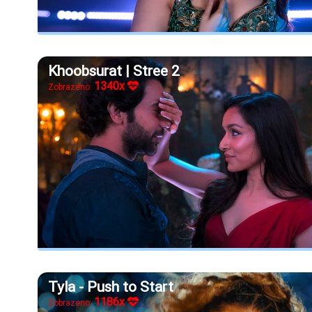
Khoobsurat | Stree 2
1340x
Zobrazeno:
Tyla - Push to Start
1186x
Zobrazeno: