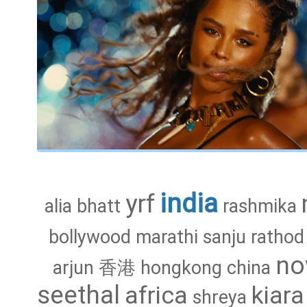
india
yrf
alia
bhatt
rashmika
bollywood
marathi
sanju
rathod
n
arjun
香港
hongkong
china
seethal
africa
kiara
shreya