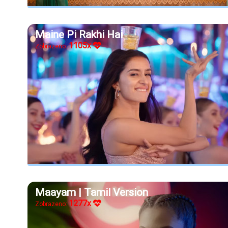
Maine Pi Rakhi Hai
1105x
Zobrazeno:
Maayam | Tamil Version
1277x
Zobrazeno: