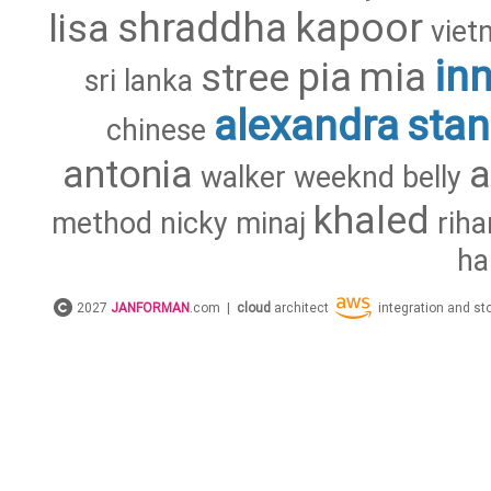
shraddha
kapoor
lisa
viet
in
pia
mia
stree
sri
lanka
alexandra
stan
chinese
antonia
walker
weeknd
belly
khaled
method
nicky
minaj
rih
ha
2027
JANFORMAN
.com |
cloud
architect
integration and s