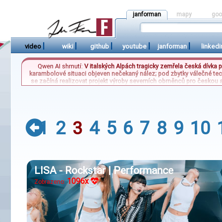
janforman
mapy
goo
|
|
|
|
|
video
wiki
github
youtube
janforman
linkedi
Qwen AI shrnutí:
V italských Alpách tragicky zemřela česká dívka p
karambolové situaci objeven nečekaný nález; pod zbytky válečné tec
se začíná realizovat projekt výroby severních obrněnců pro českou a
dochází k zajímavému trendu na moravských hradech, kde jsou vys
Rover, přičemž některé objekty se stá
1
2
4
5
6
7
8
9
10
3
LISA - Rockstar | Performance
1096x
Zobrazeno: