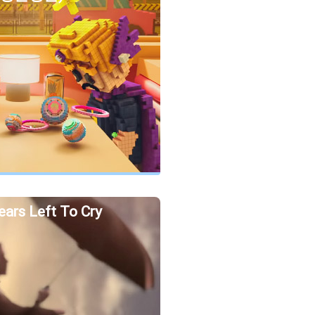
ears Left To Cry