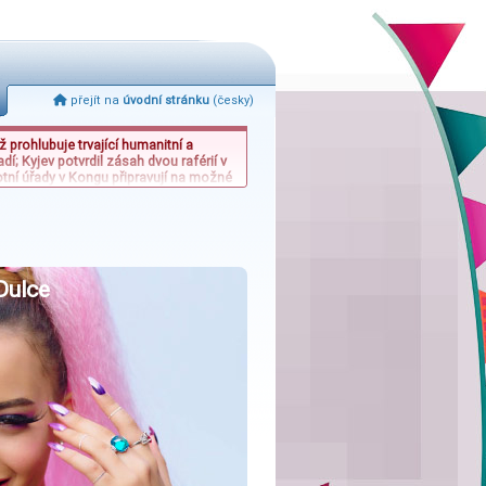
přejít na
úvodní stránku
(česky)
 prohlubuje trvající humanitní a
í; Kyjev potvrdil zásah dvou raférií v
otní úřady v Kongu připravují na možné
portovní dění přineslo zklamání pro
ým nedokázal využít ani přesilovky a
 Dulce