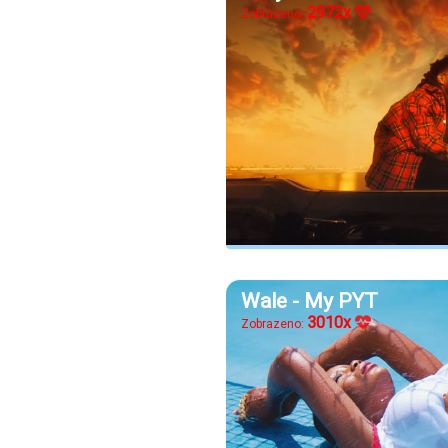
2972x
Zobrazeno:
Wale - My PYT
3010x
Zobrazeno: