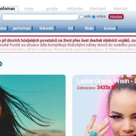
anforman
mapy
google
wikipedia
download
nástroje
wiki
videa
|
|
|
|
|
|
ube
janforman
linkedin
3d
flickr
bonus
 při útocích húsíjských povstalců na život přes šest desítek vládních vojáků, což
inské frontě se situace dále komplikuje hlubokými nálety dronů do ruského pozad
ovou logistickou síť pro podporu frontových operací Moskvou. V Africe se zdrav
emická opatření, aby zabránily dalšímu šíření nebezpečné nákazy. Mezinárodní s
kteří museli sledovat bezbrankový průběh zápasu proti Besiktasu, kde domácí t
přišel o cenné body.
Leslie Grace, Wisin -
3433x
Zobrazeno: