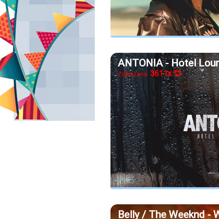
ANTONIA - Hotel Lou
3611x
Zobrazeno:
Belly / The Weeknd -