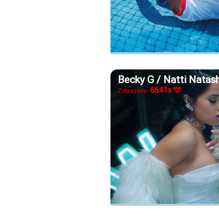
Becky G / Natti Natash
6641x
Zobrazeno: