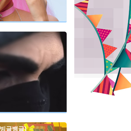
le (빙글뱅글)