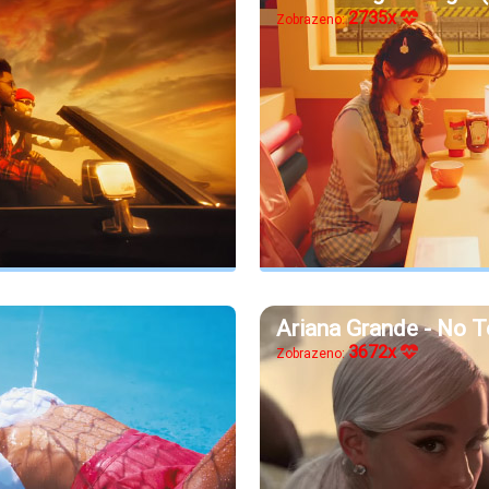
2735x
Zobrazeno:
Ariana Grande - No T
3672x
Zobrazeno: