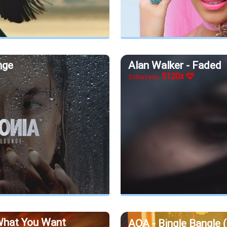
nge
Alan Walker - Faded
5120x
Zobrazeno:
 What You Want
AOA - Bingle Bang