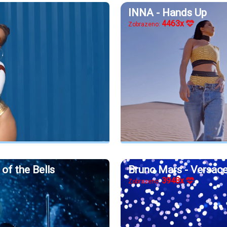
INNA - Hands Up
4463x
Zobrazeno:
 of the Bells
Bruno Mars - Versace
3948x
Zobrazeno: