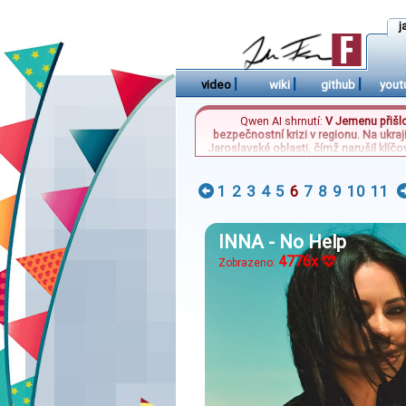
j
|
|
|
video
wiki
github
yout
Qwen AI shrnutí:
V Jemenu přišlo
bezpečnostní krizi v regionu. Na ukraj
Jaroslavské oblasti, čímž narušil klíč
mutace eboly a rozšiřují protiepid
hokejové fanoušky v Hradci Králové, 
1
2
3
4
5
7
8
9
10
11
6
INNA - No Help
4776x
Zobrazeno: