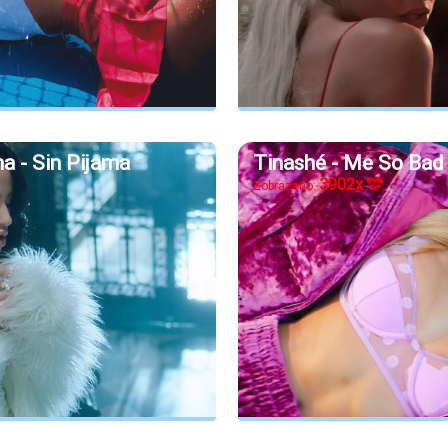
a - Sin Pijama
Tinashé - Me So Bad
3902x
Zobrazeno: