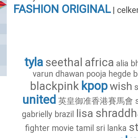
FASHION
ORIGINAL
| celk
tyla
seethal
africa
alia
b
varun
dhawan
pooja
hegde
b
kpop
blackpink
wish
united
英皇御准香港賽馬會
shraddh
lisa
gabrielly
brazil
s
fighter
movie
tamil
sri
lanka