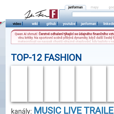
janforman
mapy
goo
|
|
|
|
|
video
wiki
github
youtube
janforman
linkedi
Qwen AI shrnutí:
Čerstvé odhalení týkající se údajného finančního v
vlnu kritiky. Na sportovní scéně přibývá dynamiky, když další čes
meteorologii se naopak chystá výrazné oteplování, kdy teploty v nedě
nebude mít celostátní charakter a bude se týkat pouze vybraných ob
nebeské úkazy v jediné noci. Nebe tak návštěvníkům nabídne v
sportovních přestupů, politických skandálů a me
TOP-12 FASHION
MUSIC
LIVE
TRAIL
kanály: