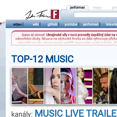
janforman
mapy
goo
|
|
|
|
|
video
wiki
github
youtube
janforman
linkedi
Qwen AI shrnutí:
Ukrajinské síly v noci provedly úspěšný úder na
námořními útoky. Situace na východní fronta se dále vyhrocuje přích
odpovědi na tuto situaci musel vyjádřit stanovisko ruský premiér, p
táboře. Zároveň se českým sportovním fanouškům zhoršuje nálada 
místo 
TOP-12 MUSIC
MUSIC
LIVE
TRAIL
kanály: