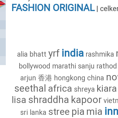
FASHION
ORIGINAL
| celk
india
yrf
alia
bhatt
rashmika
bollywood
marathi
sanju
rathod
n
arjun
香港
hongkong
china
seethal
africa
kiara
shreya
shraddha
kapoor
lisa
viet
in
pia
mia
stree
sri
lanka