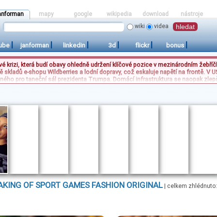
anforman
mapy
google
wikipedia
download
nástroje
wiki
videa
|
|
|
|
|
|
ube
janforman
linkedin
3d
flickr
bonus
vé krizi, která budí obavy ohledně udržení klíčové pozice v mezinárodním žebříč
tně skladů e-shopu Wildberries a lodní dopravy, což eskaluje napětí na frontě. V
ného pro taneční sál prezidenta Trumpa. Domácí infrastruktura se naopak zlep
ět let provozu. Tyto události ilustrují střet sportovních ambicí, geopolitické ne
inská armáda reflektuje ruské útoky, domácí média se soustředí na dopady pro č
AKING OF
SPORT
GAMES
FASHION
ORIGINAL
| celkem zhlédnuto