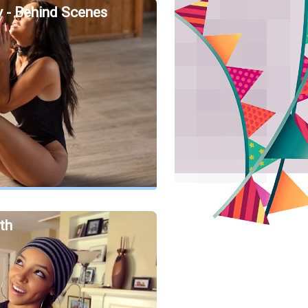
y - Behind Scenes
th