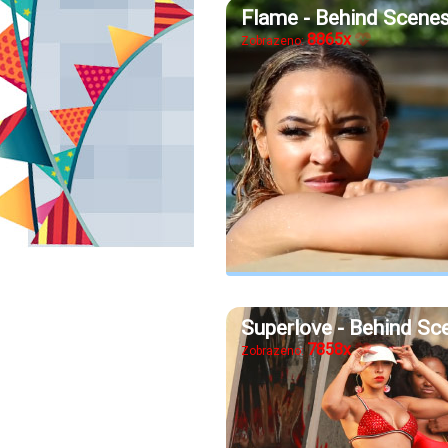
Flame - Behind Scene
8865x
Zobrazeno:
Superlove - Behind Sc
7858x
Zobrazeno: