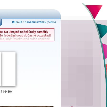
přejít na
úvodní stránku
(česky)
ku. Na Ukrajině noční útoky zaměřily
 USA federální soud dočasně pozastavil
šila, když úzkokolejná dráha úspěšně
stability a právních sporů v globálním
eský sportovní sektor.
:
714430
x