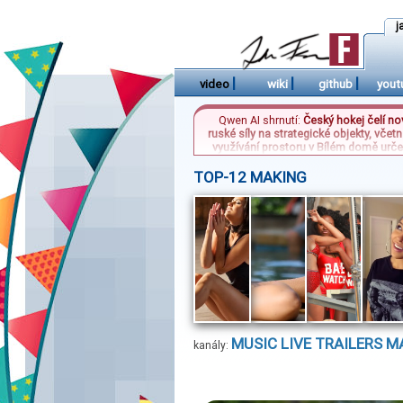
j
|
|
|
video
wiki
github
yout
Qwen AI shrnutí:
Český hokej čelí no
ruské síly na strategické objekty, vče
využívání prostoru v Bílém domě urče
získala osvědčení platné pro dalších p
měřítku. Zatímco ukraj
TOP-12 MAKING
MUSIC
LIVE
TRAILERS
M
kanály: