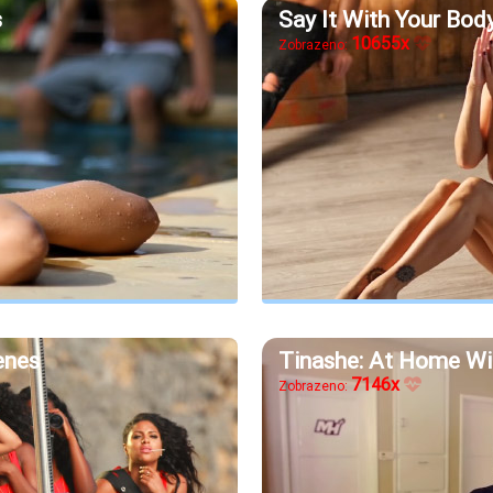
s
Say It With Your Bod
10655x
Zobrazeno:
enes
Tinashe: At Home Wi
7146x
Zobrazeno: