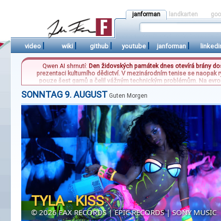
janforman
landkarten
goo
|
|
|
|
|
video
wiki
github
youtube
janforman
linkedi
Qwen AI shrnutí:
Den židovských památek dnes otevírá brány dos
prezentaci kulturního dědictví. V mezinárodním tenise se naopak 
pouze šest gamů a čelil vážným technickým problémům. Na evrops
českým vinařům komplikuje odbytovou situaci. Současně se v Rusku esk
SONNTAG 9. AUGUST
městě Ilskij na jihu země. Tyto události společně vykreslují ko
Guten Morgen