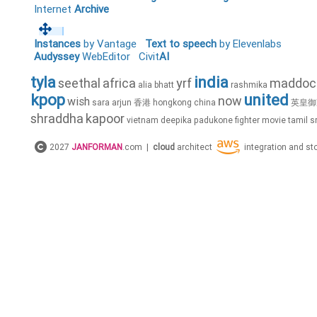
Internet
Archive
Instances
by Vantage
Text to speech
by Elevenlabs
Audyssey
WebEditor
Civit
AI
tyla
india
seethal
africa
yrf
maddoc
alia
bhatt
rashmika
kpop
united
now
wish
sara
arjun
香港
hongkong
china
英皇御
shraddha
kapoor
vietnam
deepika
padukone
fighter
movie
tamil
sr
alexandra
stan
lindsey
antoni
rita
ora
stirling
leslie
grace
2027
JANFORMAN
.com |
cloud
architect
integration and s
khaled
rihanna
kat
deluna
little
mix
alesha
dixon
fifth
harmony
live