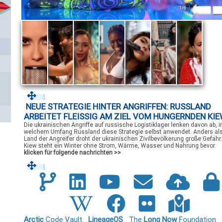
2
/
6
NEUE STRATEGIE HINTER ANGRIFFEN: RUSSLAND
ARBEITET FLEISSIG AM ZIEL VOM HUNGERNDEN KIEW
Die ukrainischen Angriffe auf russische Logistiklager lenken davon ab, i
welchem Umfang Russland diese Strategie selbst anwendet. Anders al
Land der Angreifer droht der ukrainischen Zivilbevölkerung große Gefahr
Kiew steht ein Winter ohne Strom, Wärme, Wasser und Nahrung bevor.
klicken für folgende nachrichten >>
Arctic
Code Vault
LineageOS
The
Long Now
Foundation